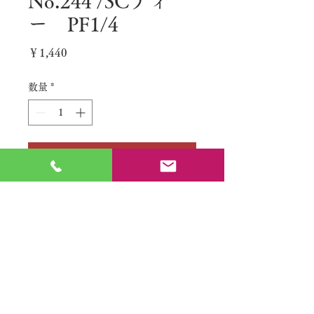
No.244 /SCティ
ー PF1/4
価
￥1,440
格
数量
*
カートに追加する
No.
特定商取引法に基づく表記
​利用規約（プライバシーポリシー）