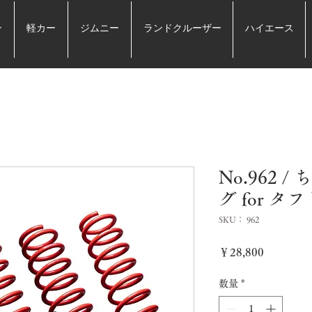
ン
軽カー
ジムニー
ランドクルーザー
ハイエース
No.962 
グ for タフ
SKU： 962
価
￥28,800
格
数量
*