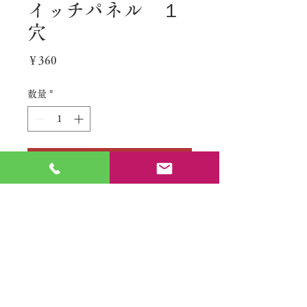
イッチパネル １
穴
価
￥360
格
数量
*
カートに追加する
No.
特定商取引法に基づく表記
​利用規約（プライバシーポリシー）