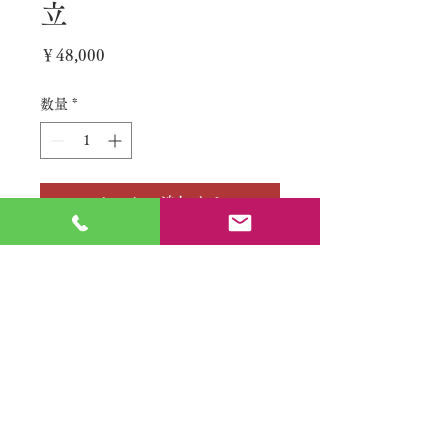
立
価
￥48,000
格
数量
*
カートに追加する
No.
特定商取引法に基づく表記
​利用規約（プライバシーポリシー）