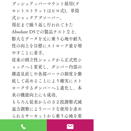
ブッシュアッパーマウント採用(フ
ロントストラットはピロ式)、単筒
式ショックアブソーバー。
現在まで繰り返し行われてきた
Absolute DSでの製品テストなど、
膨大なデータを元に乗り心地や耐久
性の向上を目標にストローク量を増
やすことに着手。
従来の倒立性ショックから正式性シ
ョックへと変更し、ダンパー内部の
構造見直しや各部パーツの制度を徹
底して高めることにより確実にスト
ロークするダンパーへと進化し、本
来の機能向上にも成功。
もちろん従来からの３２段調整式減
衰力調整によりハードな使用を求め
られるサーキットから乗り心地を重
視する一般走行まで最適な減衰力調
整が得られた。