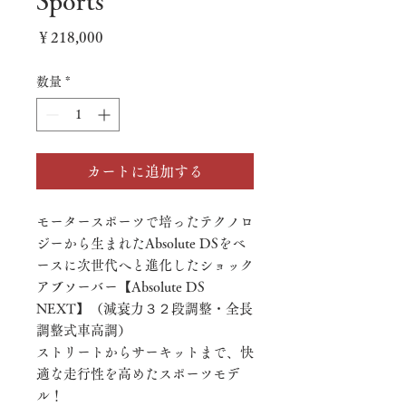
価
￥218,000
格
数量
*
カートに追加する
モータースポーツで培ったテクノロ
ジーから生まれたAbsolute DSをベ
ースに次世代へと進化したショック
アブソーバー【Absolute DS
NEXT】（減衰力３２段調整・全長
調整式車高調）
ストリートからサーキットまで、快
適な走行性を高めたスポーツモデ
ル！