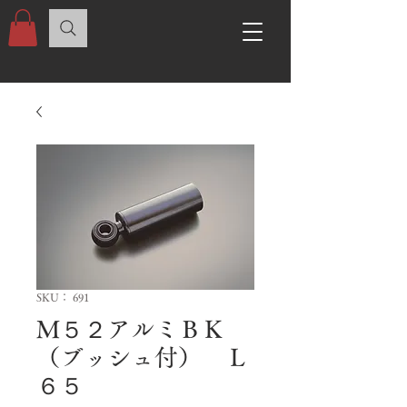
SKU： 691
Ｍ５２アルミＢＫ
（ブッシュ付） Ｌ
６５