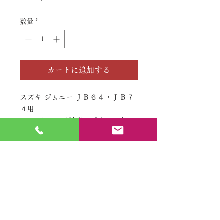
格
数量
*
カートに追加する
スズキ ジムニー ＪＢ６４・ＪＢ７
４用
2インチアップ対応スプリングとシ
ョックアブソーバーのセットです。
No.
特定商取引法に基づく表記
​利用規約（プライバシーポリシー）