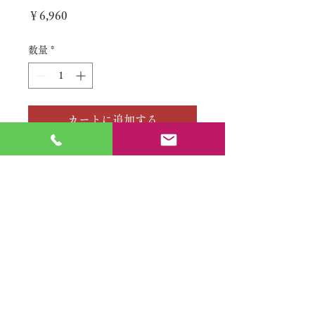
価
￥6,960
格
数量
*
カートに追加する
No.
特定商取引法に基づく表記
​利用規約（プライバシーポリシー）