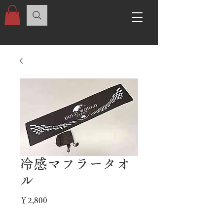
冷感マフラータオ
ル
価
￥2,800
格