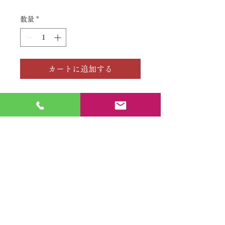
格
数量
*
カートに追加する
フィッテングは別売り
No.
特定商取引法に基づく表記
​利用規約（プライバシーポリシー）