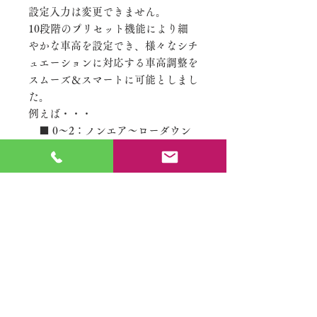
設定入力は変更できません。
10段階のプリセット機能により細
やかな車高を設定でき、様々なシチ
ュエーションに対応する車高調整を
スムーズ＆スマートに可能としまし
た。
例えば・・・
■ 0〜2：ノンエア〜ローダウン
シルエットモード
■ 2〜5：ローダウン走行モード
■ 5〜8：スタンダード走行モー
ド
■ 8〜9：危険回避モード〜フル
エア
以上のような設定で、エアサスペン
ションシステムの世界が快適かつ安
全に広がります。
■ 乗車定員満載の場合