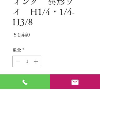
ィング 異形ワ
イ H1/4・1/4-
H3/8
価
￥1,440
格
数量
*
カートに追加する
No.
特定商取引法に基づく表記
​利用規約（プライバシーポリシー）