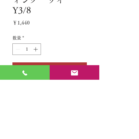
Y3/8
価
￥1,440
格
数量
*
カートに追加する
No.
特定商取引法に基づく表記
​利用規約（プライバシーポリシー）