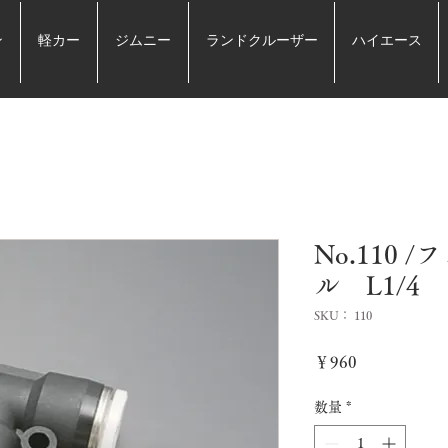
ン
軽カー
ジムニー
ランドクルーザー
ハイエース
No.110
ル L1/4
SKU： 110
価
￥960
格
数量
*