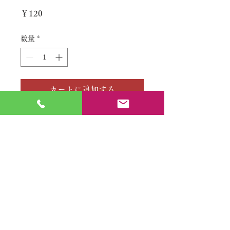
価
￥120
格
数量
*
カートに追加する
No.
特定商取引法に基づく表記
​利用規約（プライバシーポリシー）