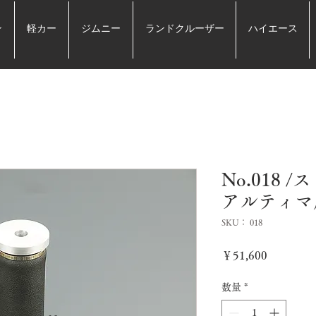
ン
軽カー
ジムニー
ランドクルーザー
ハイエース
No.018
アルティマ
SKU： 018
価
￥51,600
格
数量
*