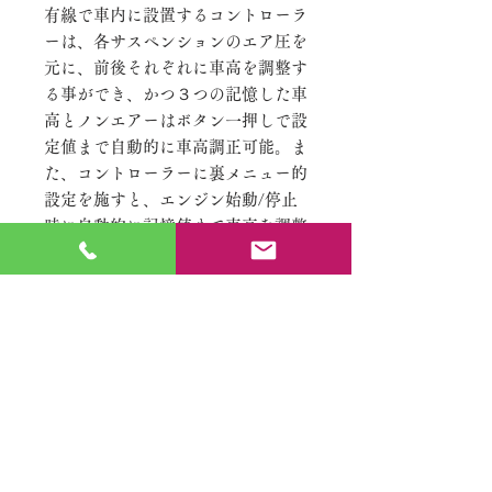
有線で車内に設置するコントローラ
ーは、各サスペンションのエア圧を
元に、前後それぞれに車高を調整す
る事ができ、かつ３つの記憶した車
高とノンエアーはボタン一押しで設
定値まで自動的に車高調正可能。ま
た、コントローラーに裏メニュー的
設定を施すと、エンジン始動/停止
時に自動的に記憶値まで車高を調整
する設定や上げ下げの速度、また標
高などで変わってしまうエア圧の基
準値をリセットすることができるな
ど、かなり細かなアレンジも可能。
ＫＩＴ内容：システム本体、アルミ
タンク（4ガロン）、コンプレッサ
ー、配線等....