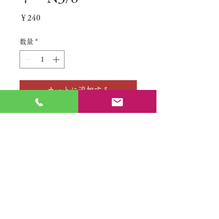
価
￥240
格
数量
*
カートに追加する
No.
特定商取引法に基づく表記
​利用規約（プライバシーポリシー）