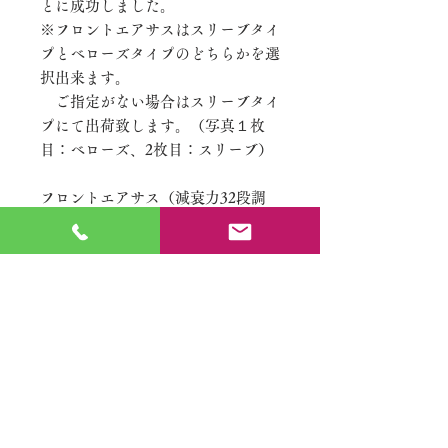
とに成功しました。
※フロントエアサスはスリーブタイ
プとベローズタイプのどちらかを選
択出来ます。
​ご指定がない場合はスリーブタイ
プにて出荷致します。（写真１枚
目：ベローズ、2枚目：スリーブ）
フロントエアサス（減衰力32段調
整）、
リアエアバック、
リアショック（フルタップ式減衰力
32段調整）、
エアサス専用スタビライザー、
ノーマルポートユニット（前後独
立）、
トルグスイッチ
ロールカットバルブ（フロント
用）、コンプレッサー、