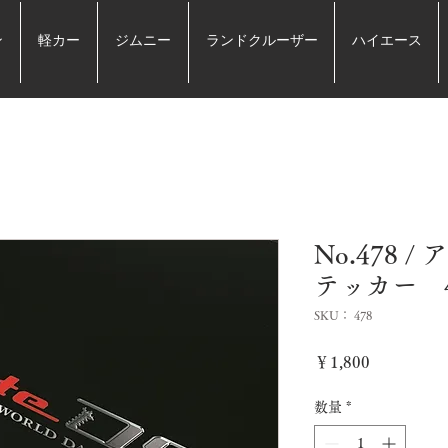
ン
軽カー
ジムニー
ランドクルーザー
ハイエース
No.478 
テッカー 40
SKU： 478
価
￥1,800
格
数量
*