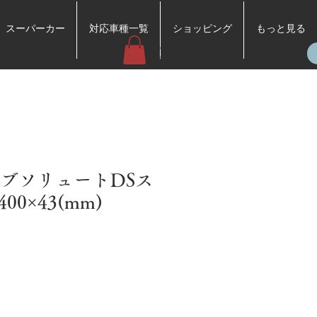
スーパーカー
対応車種一覧
ショッピング
もっと見る
/ アブソリュートDSス
0×43(mm)