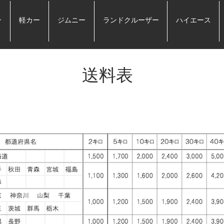
ン
軽カー
ジムニー
ランドクルーザー
ハイエース
​送料表